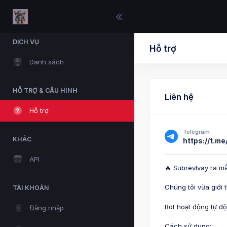
DỊCH VỤ
Hỗ trợ
Danh sách
HỖ TRỢ & CẤU HÌNH
Liên hệ
Hỗ trợ
Telegram
KHÁC
https://t.m
API
🔥 Subrevlvay ra 
Chúng tôi vừa giới 
TÀI KHOẢN
Bot hoạt động tự đ
Đăng nhập
Cách sử dụng: