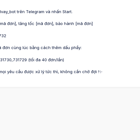
vay_bot trên Telegram và nhấn Start.
 [mã đơn], tăng tốc [mã đơn], bảo hành [mã đơn]
1732
ã đơn cùng lúc bằng cách thêm dấu phẩy:
31730,731729 (tối đa 40 đơn/lần)
ọi yêu cầu được xử lý tức thì, không cần chờ đợi !✨