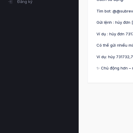
Đăng ký
Tìm bot: @@subrevl
Gửi lệnh : hủy đơn
Ví dụ : hủy đơn 73
Có thể gửi nhiều m
Ví dụ: hủy 731732,7
✨ Chủ động hơn – m