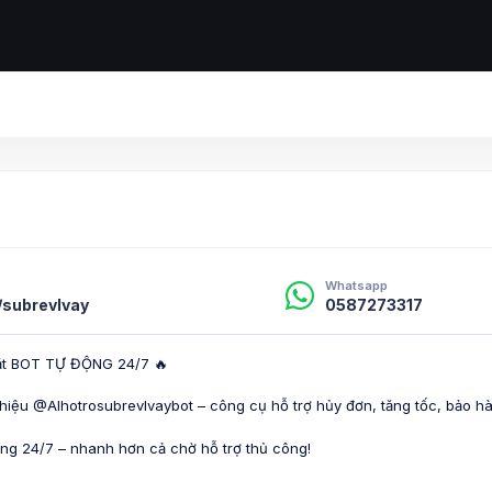
Whatsapp
e/subrevlvay
0587273317
mắt BOT TỰ ĐỘNG 24/7 🔥
thiệu @AIhotrosubrevlvaybot – công cụ hỗ trợ hủy đơn, tăng tốc, bảo hà
ộng 24/7 – nhanh hơn cả chờ hỗ trợ thủ công!